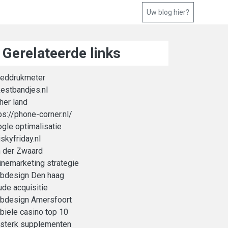
Uw blog hier?
Gerelateerde links
oeddrukmeter
estbandjes.nl
her land
ps://phone-corner.nl/
gle optimalisatie
skyfriday.nl
 der Zwaard
inemarketing strategie
bdesign Den haag
de acquisitie
bdesign Amersfoort
iele casino top 10
rsterk supplementen