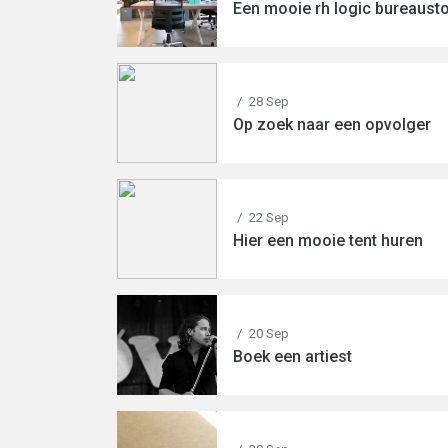
Een mooie rh logic bureaust
/
28 Sep
Op zoek naar een opvolger
/
22 Sep
Hier een mooie tent huren
/
20 Sep
Boek een artiest