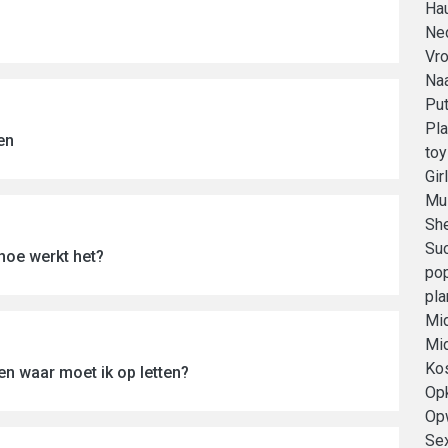
Ha
Ned
Vro
Na
Put
Pla
en
toy
Gir
Mu
Sh
Su
 hoe werkt het?
po
pla
Mi
Mi
Kos
en waar moet ik op letten?
Op
Op
Sex