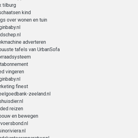
 tilburg
schaatsen kind
gs over wonen en tuin
ginbaby.nl
dschep.nl
ekmachine adverteren
uuste tafels van UrbanSofa
orraadsysteem
itabonnement
ed vingeren
ginbaby.nl
keting finest
eelgoedbank-zeeland.nl
huisdier.nl
ded reizen
bouw en bewegen
voersbond.nl
inoriviera.nl