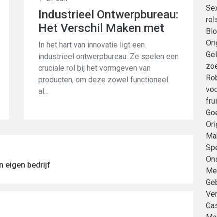
Sex
Industrieel Ontwerpbureau:
rol
Het Verschil Maken met
Blo
3D Product Rendering
Ori
In het hart van innovatie ligt een
Gel
industrieel ontwerpbureau. Ze spelen een
zo
cruciale rol bij het vormgeven van
Rob
producten, om deze zowel functioneel
vo
al...
fru
Go
Ori
Mar
Sp
Ons
n eigen bedrijf
Me
Ge
Ver
Cas