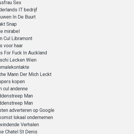
usfrau Sex
erlands IT bedrijf
uwen In De Buurt
akt Snap
e mirabel
n Cul Libramont
s voor haar
ls For Fuck In Auckland
schi Lecken Wien
emalekontakte
che Mann Der Mich Leckt
ppers kopen
n cul andenne
ddenstreep Man
ddenstreep Man
ten adverteren op Google
komst lokaal ondernemen
windende Verhalen
e Chatel St Denis