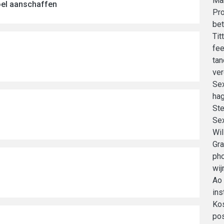
Mar
oel aanschaffen
Pro
bet
Tit
fee
tan
ver
Sex
hag
Ste
Se
Wil
Gra
pho
wij
Ao 
ins
Ko
po