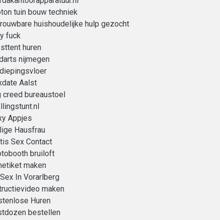
dakantoorapparatuur.nl
ton tuin bouw techniek
rouwbare huishoudelijke hulp gezocht
ty fuck
sttent huren
darts nijmegen
diepingsvloer
date Aalst
 creed bureaustoel
llingstunt.nl
xy Appjes
lige Hausfrau
tis Sex Contact
tobooth bruiloft
netiket maken
Sex In Vorarlberg
tructievideo maken
stenlose Huren
stdozen bestellen