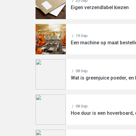
/
20 Sep
Eigen verzendlabel kiezen
/
19 Sep
Een machine op maat bestell
/
08 Sep
Wat is greenjuice poeder, en
/
08 Sep
Hoe duur is een hoverboard, 