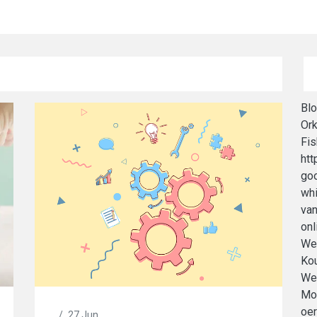
Bl
Ork
Fis
htt
goo
whi
van
onl
We
Kou
We
Mob
oe
/
27 Jun